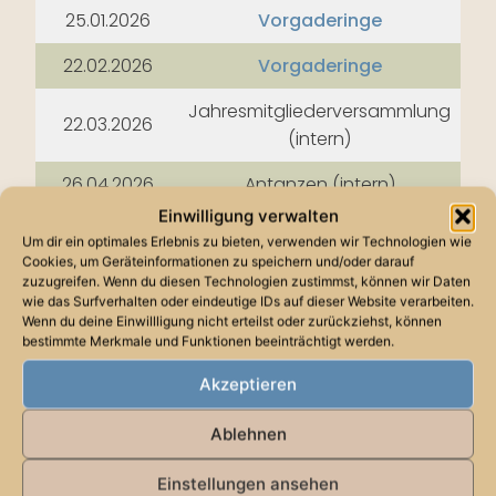
25.01.2026
Vorgaderinge
22.02.2026
Vorgaderinge
Jahresmitgliederversammlung
22.03.2026
(intern)
26.04.2026
Antanzen (intern)
Einwilligung verwalten
16.05.2026
Tag der Hanse
Um dir ein optimales Erlebnis zu bieten, verwenden wir Technologien wie
Cookies, um Geräteinformationen zu speichern und/oder darauf
24.05.2026
Vorgaderinge
zuzugreifen. Wenn du diesen Technologien zustimmst, können wir Daten
wie das Surfverhalten oder eindeutige IDs auf dieser Website verarbeiten.
30.05. –
Wenn du deine Einwillligung nicht erteilst oder zurückziehst, können
Sturm auf Zons
bestimmte Merkmale und Funktionen beeinträchtigt werden.
31.05.2026
Akzeptieren
Lü
05.-07.06.2026
Hansekulturfestival
Ablehnen
11. – 14.06.2026
46. Internationaler Hansetag
Einstellungen ansehen