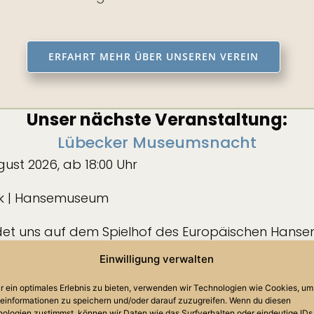
ERFAHRT MEHR ÜBER UNSEREN VEREIN
Unser nächste Veranstaltung:
Lübecker Museumsnacht
gust 2026, ab 18:00 Uhr
k | Hansemuseum
ndet uns auf dem Spielhof des Europäischen Hans
23
02
03
31
Einwilligung verwalten
r ein optimales Erlebnis zu bieten, verwenden wir Technologien wie Cookies, um
TAGE
STUNDEN
MINUTEN
SECONDS
einformationen zu speichern und/oder darauf zuzugreifen. Wenn du diesen
23 days, 2 hours, 3 minute
ologien zustimmst, können wir Daten wie das Surfverhalten oder eindeutige IDs