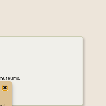
emuseums.
s, 36 seconds remaining
 auf