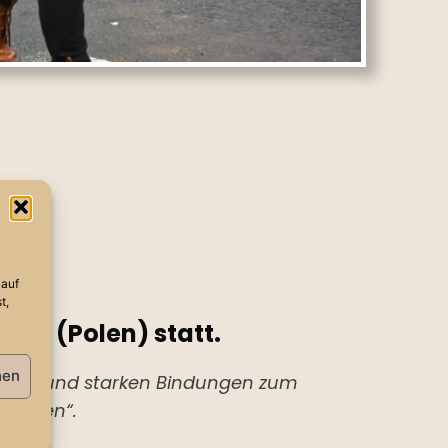
 auf
t,
gard (Polen) statt.
hen
arbeit und starken Bindungen zum
hkeiten“.