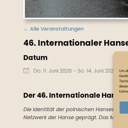
← Alle Veranstaltungen
46. Internationaler Hans
Datum
Do. 11. Juni 2026 – So. 14. Juni 2026
Um di
Gerät
Techn
diese
könne
Der 46. Internationale Hanseta
Die Identität der polnischen Hansestad
Netzwerk der Hanse geprägt. Das Motto d