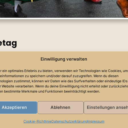
etag
Ort
Einwilligung verwalten
Stargard (Polen)
r ein optimales Erlebnis zu bieten, verwenden wir Technologien wie Cookies, um
einformationen zu speichern und/oder darauf zuzugreifen. Wenn du diesen
ologien zustimmst, können wir Daten wie das Surfverhalten oder eindeutige IDs
r Website verarbeiten. Wenn du deine Einwillligung nicht erteilst oder zurückziehs
n bestimmte Merkmale und Funktionen beeinträchtigt werden.
g fand vom 11.-14. Juni 2026 in Star
Akzeptieren
Ablehnen
Einstellungen anse
t ist seit Jahrhunderten von Offenheit, Zusammen
es Hansetags 2026 lautete „Tore zu neuen Möglic
Cookie-Richtlinie
Datenschutzerklärung
Impressum