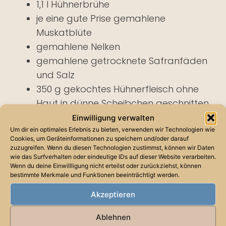
1,1 l Hühnerbrühe
je eine gute Prise gemahlene
Muskatblüte
gemahlene Nelken
gemahlene getrocknete Safranfäden
und Salz
350 g gekochtes Hühnerfleisch ohne
Haut in dünne Scheibchen geschnitten
3-4 Eigelb (je nachdem, wie flüssig
Einwilligung verwalten
oder dickflüssig das Gericht sein soll)
Um dir ein optimales Erlebnis zu bieten, verwenden wir Technologien wie
Cookies, um Geräteinformationen zu speichern und/oder darauf
½ – 1 Teelöffel Obst- oder
zuzugreifen. Wenn du diesen Technologien zustimmst, können wir Daten
wie das Surfverhalten oder eindeutige IDs auf dieser Website verarbeiten.
Weißweinessig
Wenn du deine Einwillligung nicht erteilst oder zurückziehst, können
weißer Pfeffer und gemahlener
bestimmte Merkmale und Funktionen beeinträchtigt werden.
Ingwer nach Belieben
Akzeptieren
Ablehnen
Blättchen von den Kräutern abzupfen und