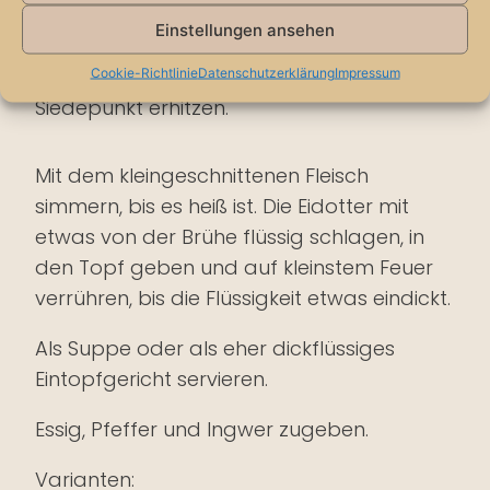
feinhacken. Zusammen mit der Brühe,
Einstellungen ansehen
Muskatblüte, Nelken, Safran und Salz in
einen Topf geben. Bis knapp zum
Cookie-Richtlinie
Datenschutzerklärung
Impressum
Siedepunkt erhitzen.
Mit dem kleingeschnittenen Fleisch
simmern, bis es heiß ist. Die Eidotter mit
etwas von der Brühe flüssig schlagen, in
den Topf geben und auf kleinstem Feuer
verrühren, bis die Flüssigkeit etwas eindickt.
Als Suppe oder als eher dickflüssiges
Eintopfgericht servieren.
Essig, Pfeffer und Ingwer zugeben.
Varianten: