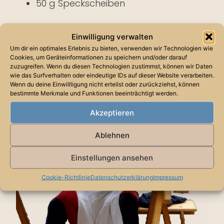
50 g Speckscheiben
Aus dem Mehl, 2 Eiern, dem erwärmten
Einwilligung verwalten
Schmalz und Wasser einen trockenen Teig
Um dir ein optimales Erlebnis zu bieten, verwenden wir Technologien wie
Cookies, um Geräteinformationen zu speichern und/oder darauf
bereiten, das weitere Ei zugeben. Den Teig
zuzugreifen. Wenn du diesen Technologien zustimmst, können wir Daten
zwei Stunden ruhen lassen.
wie das Surfverhalten oder eindeutige IDs auf dieser Website verarbeiten.
Wenn du deine Einwillligung nicht erteilst oder zurückziehst, können
bestimmte Merkmale und Funktionen beeinträchtigt werden.
Akzeptieren
Ablehnen
Einstellungen ansehen
Cookie-Richtlinie
Datenschutzerklärung
Impressum